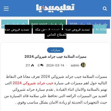
بحث
الق
عن
ملف قنوات نايل سات 2026
ملف قنوات bein sport
ملف قنوات ياسين
tv m3u
تسديد قروض جدة
تسديد قروض مكة
تسديد قروض جدة
للقطاع الخاص
سيارات
مميزات السلامة جيب جراند شيروكي 2024
211
0
2024-03-14
admin
مميزات السلامة جيب جراند شيروكي 2024 تعرف معانا فى النقاط
التاليه حول اهم مميزات فى سيارة
جيب جراند شيروكي 2024
التى
تهتم بالسلامة والامان اثناء القيادة , تقدم سيارة جراند شيروكي
العديد من المميزات الرائعه التى تحافظ على سلامة قائد السيارة من
حيث التجهيزات الحديثة او زيادة الامان بشكل مناسب وقوي .