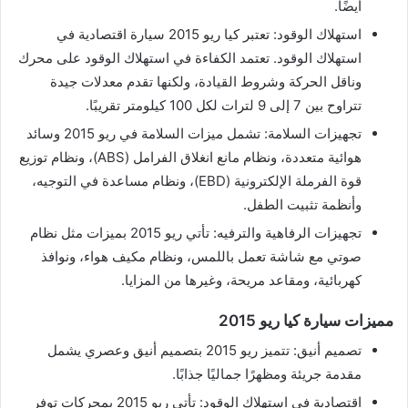
أيضًا.
استهلاك الوقود: تعتبر كيا ريو 2015 سيارة اقتصادية في
استهلاك الوقود. تعتمد الكفاءة في استهلاك الوقود على محرك
وناقل الحركة وشروط القيادة، ولكنها تقدم معدلات جيدة
تتراوح بين 7 إلى 9 لترات لكل 100 كيلومتر تقريبًا.
تجهيزات السلامة: تشمل ميزات السلامة في ريو 2015 وسائد
هوائية متعددة، ونظام مانع انغلاق الفرامل (ABS)، ونظام توزيع
قوة الفرملة الإلكترونية (EBD)، ونظام مساعدة في التوجيه،
وأنظمة تثبيت الطفل.
تجهيزات الرفاهية والترفيه: تأتي ريو 2015 بميزات مثل نظام
صوتي مع شاشة تعمل باللمس، ونظام مكيف هواء، ونوافذ
كهربائية، ومقاعد مريحة، وغيرها من المزايا.
مميزات سيارة كيا ريو 2015
تصميم أنيق: تتميز ريو 2015 بتصميم أنيق وعصري يشمل
مقدمة جريئة ومظهرًا جماليًا جذابًا.
اقتصادية في استهلاك الوقود: تأتي ريو 2015 بمحركات توفر