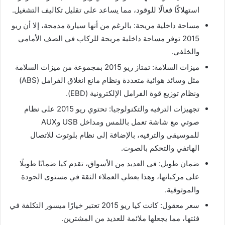
استهلاكًا فعالًا للوقود، مما يساعد على تقليل تكاليف التشغيل.
مساحة داخلية مريحة: بالرغم من أنها سيارة مدمجة، إلا أن ريو
2015 توفر مساحة داخلية مريحة للركاب في الصف الأمامي
والخلفي.
ميزات السلامة: تمتاز ريو 2015 بمجموعة من ميزات السلامة
مثل وسائد هوائية متعددة ونظام مانع انغلاق الفرامل (ABS)
ونظام توزيع قوة الفرامل الإلكترونية (EBD).
تجهيزات الترفيه والتكنولوجيا: تحتوي ريو 2015 على نظام
صوتي مع شاشة تعمل باللمس ومداخل USB وAUX
للموسيقى والترفيه، بالإضافة إلى نظام بلوتوث للاتصال
الهاتفي والتحكم بالصوت.
ضمان طويل: في العديد من الأسواق، تقدم كيا ضمانًا طويلًا
على مركباتها، وهذا يعطي العملاء الثقة في مستوى الجودة
والموثوقية.
سعر معقول: كانت كيا ريو 2015 تعتبر خيارًا ميسور التكلفة في
فئتها، مما يجعلها ملائمة للعديد من المشترين.