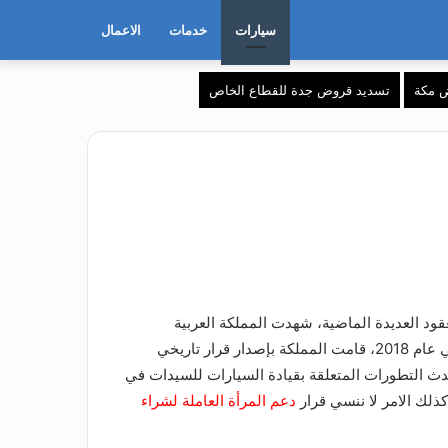
سيارات
خدمات
الاعمال
 مكة
تسديد قروض جدة للقطاع الخاص
ود العديدة الماضية، شهدت المملكة العربية
السعودية تغيرات هامة في مجموعة متنوعة من المجالات، ومن بين هذه التغيرات الهامة جدًا تمكين النساء من قيادة السيارات. في عام 2018، قامت المملكة بإصدار قرار تاريخي
دث التطورات المتعلقة بقيادة السيارات للسيدات في
ذلك الامر لا ننسي قرار
دعم المرأة العاملة لشراء