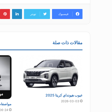
لينكدإن
ب
فيسبوك
تويتر
مقالات ذات صلة
عيوب هيونداي كريتا 2025
2026-03-03
مواصفات س
06-24