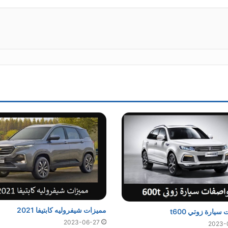
ينتيريست
مميزات شيفروليه كابتيفا 2021
يارة زوتي t600
2023-06-27
2023-