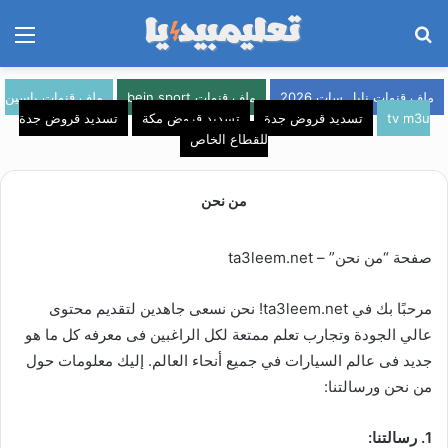
بحث
الق
عن
ملف قنوات نايل سات 2026
ملف قنوات bein sport
ملف قنوات ياسين
tv m3u
تسديد قروض جدة
تسديد قروض مكة
تسديد قروض جدة
للقطاع الخاص
من نحن
صفحة “من نحن” – ta3leem.net
مرحبًا بك في ta3leem.net! نحن نسعى جاهدين لتقديم محتوى
عالي الجودة وتجارب تعلم ممتعة لكل الراغبين فى معرفه كل ما هو
جديد فى عالم السيارات في جميع أنحاء العالم. إليك معلومات حول
من نحن ورسالتنا:
1. رسالتنا: